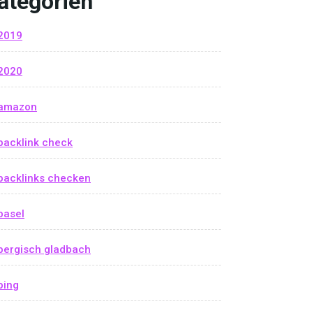
ategorien
2019
2020
amazon
backlink check
backlinks checken
basel
bergisch gladbach
bing