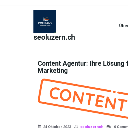
Skip
to
content
Übe
seoluzern.ch
Content Agentur: Ihre Lösung 
Marketing
24 Oktober 2023
seoluzernch
0 Comm