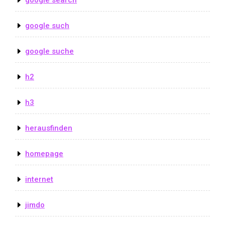
google such
google suche
h2
h3
herausfinden
homepage
internet
jimdo