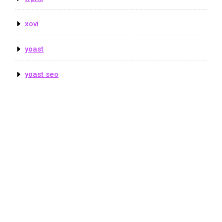
xovi
yoast
yoast seo