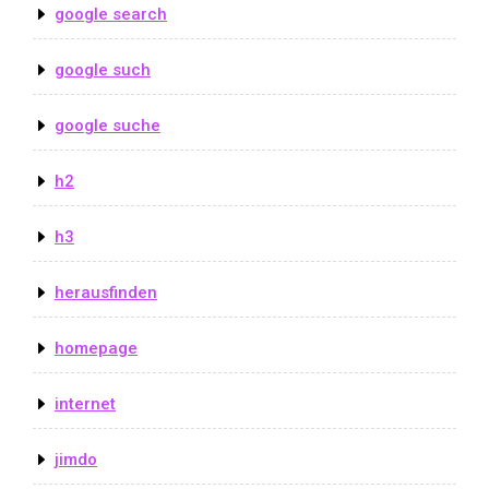
google search
google such
google suche
h2
h3
herausfinden
homepage
internet
jimdo