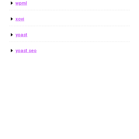
wpml
xovi
yoast
yoast seo