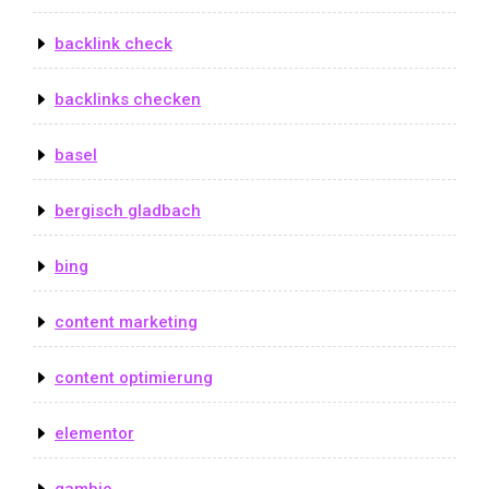
backlink check
backlinks checken
basel
bergisch gladbach
bing
content marketing
content optimierung
elementor
gambio