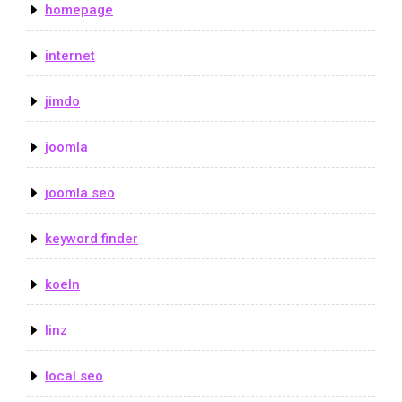
homepage
internet
jimdo
joomla
joomla seo
keyword finder
koeln
linz
local seo