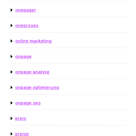
onepager
oneproseo
online marketing
onpage
onpage analyse
onpage optimierung
onpage seo
preis
preise