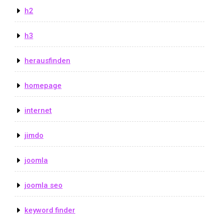
h2
h3
herausfinden
homepage
internet
jimdo
joomla
joomla seo
keyword finder