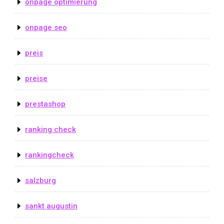
onpage optimierung
onpage seo
preis
preise
prestashop
ranking check
rankingcheck
salzburg
sankt augustin