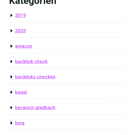
Kategorien
2019
2020
amazon
backlink check
backlinks checken
basel
bergisch gladbach
bing