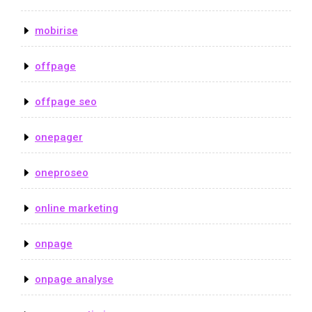
mobirise
offpage
offpage seo
onepager
oneproseo
online marketing
onpage
onpage analyse