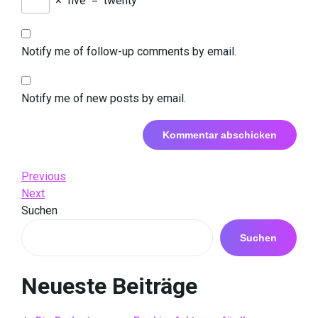
×
five
=
twenty
Notify me of follow-up comments by email.
Notify me of new posts by email.
Beitrags-
Previous
Previous
Post
Next
Next
Navigation
Post
Suchen
Suchen
Neueste Beiträge