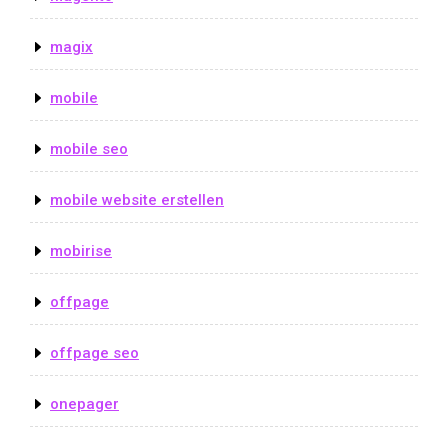
magix
mobile
mobile seo
mobile website erstellen
mobirise
offpage
offpage seo
onepager