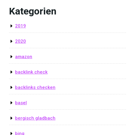
Kategorien
2019
2020
amazon
backlink check
backlinks checken
basel
bergisch gladbach
bing