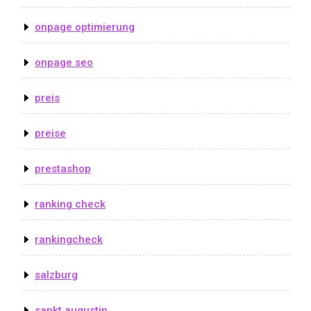
onpage optimierung
onpage seo
preis
preise
prestashop
ranking check
rankingcheck
salzburg
sankt augustin