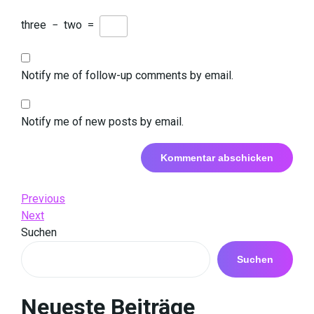
three
−
two
=
Notify me of follow-up comments by email.
Notify me of new posts by email.
Beitrags-
Previous
Previous
Post
Next
Next
Navigation
Post
Suchen
Suchen
Neueste Beiträge