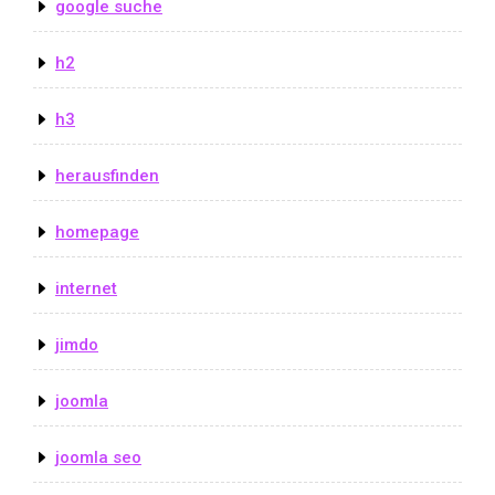
google suche
h2
h3
herausfinden
homepage
internet
jimdo
joomla
joomla seo