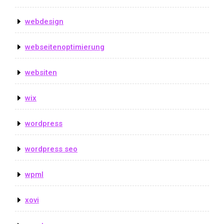
webdesign
webseitenoptimierung
websiten
wix
wordpress
wordpress seo
wpml
xovi