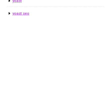
yoast
yoast seo
© Copyright seoluzern.ch