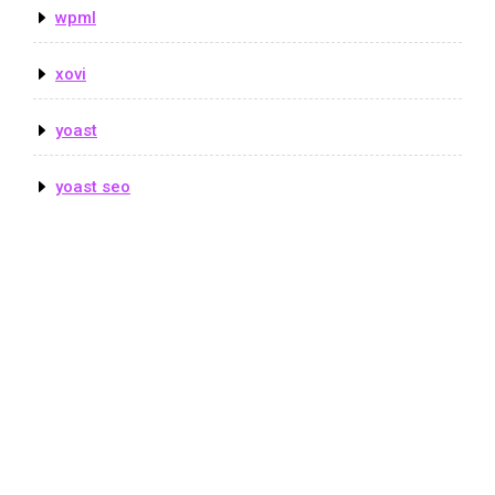
wpml
xovi
yoast
yoast seo