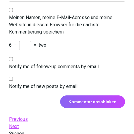
Meinen Namen, meine E-Mail-Adresse und meine
Website in diesem Browser für die nächste
Kommentierung speichern.
6
−
=
two
Notify me of follow-up comments by email.
Notify me of new posts by email.
Beitrags-
Previous
Previous
Post
Next
Next
Navigation
Post
Suchen