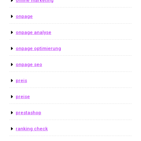
online marketing
onpage
onpage analyse
onpage optimierung
onpage seo
preis
preise
prestashop
ranking check