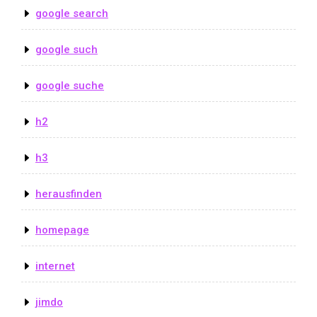
google search
google such
google suche
h2
h3
herausfinden
homepage
internet
jimdo