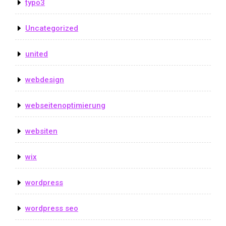
typo3
Uncategorized
united
webdesign
webseitenoptimierung
websiten
wix
wordpress
wordpress seo