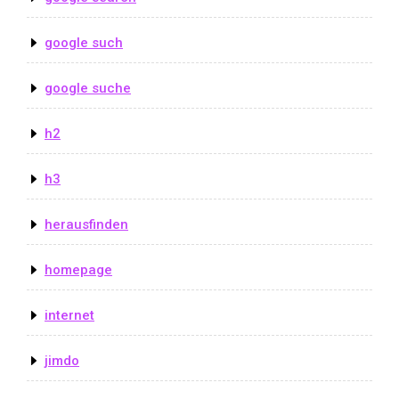
google such
google suche
h2
h3
herausfinden
homepage
internet
jimdo