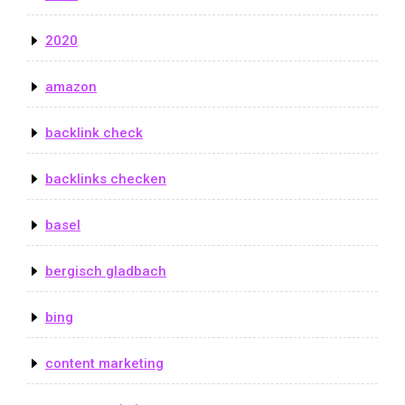
2020
amazon
backlink check
backlinks checken
basel
bergisch gladbach
bing
content marketing