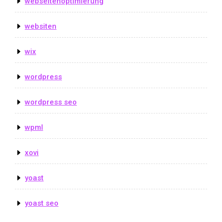
webseitenoptimierung
websiten
wix
wordpress
wordpress seo
wpml
xovi
yoast
yoast seo