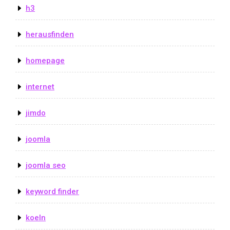
h3
herausfinden
homepage
internet
jimdo
joomla
joomla seo
keyword finder
koeln