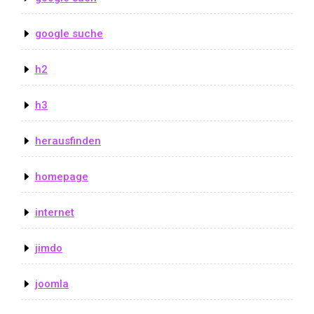
google suche
h2
h3
herausfinden
homepage
internet
jimdo
joomla