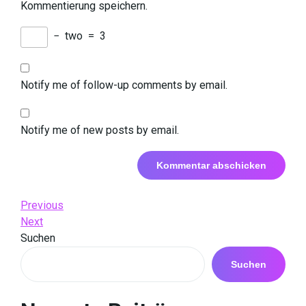
Kommentierung speichern.
−
two
=
3
Notify me of follow-up comments by email.
Notify me of new posts by email.
Beitrags-
Previous
Previous
Post
Next
Next
Navigation
Post
Suchen
Suchen