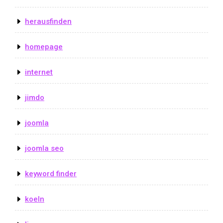
herausfinden
homepage
internet
jimdo
joomla
joomla seo
keyword finder
koeln