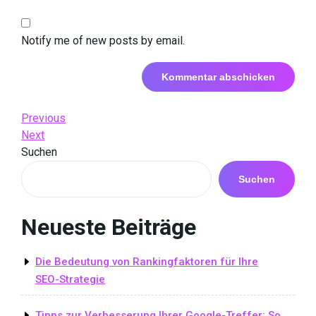
Notify me of new posts by email.
Beitrags-
Previous
Previous
Post
Next
Next
Navigation
Post
Suchen
Suchen
Neueste Beiträge
Die Bedeutung von Rankingfaktoren für Ihre
SEO-Strategie
Tipps zur Verbesserung Ihrer Google-Treffer: So