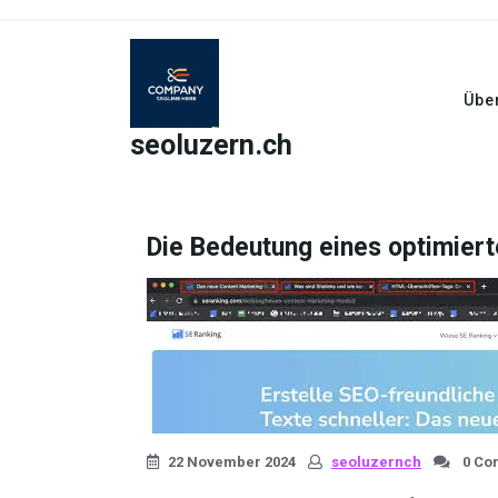
Skip
to
content
Übe
seoluzern.ch
Die Bedeutung eines optimierte
22 November 2024
seoluzernch
0 Co