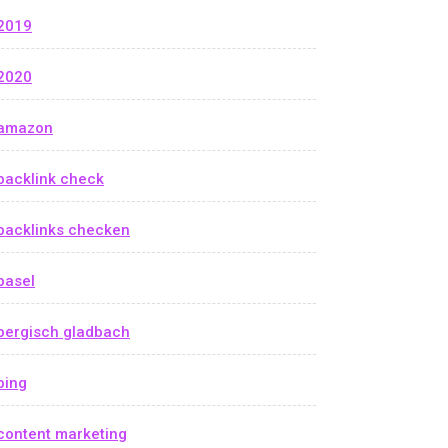
2019
2020
amazon
backlink check
backlinks checken
basel
bergisch gladbach
bing
content marketing