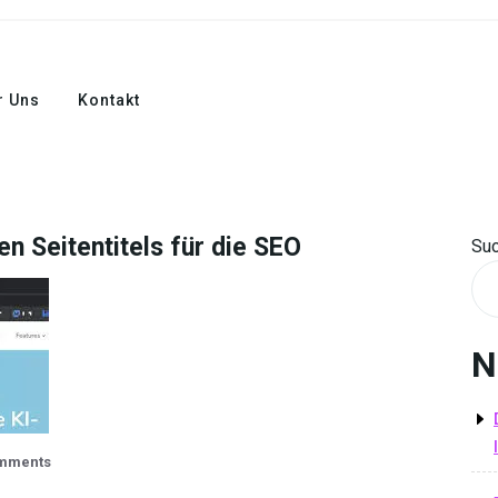
r Uns
Kontakt
n Seitentitels für die SEO
Su
N
mments