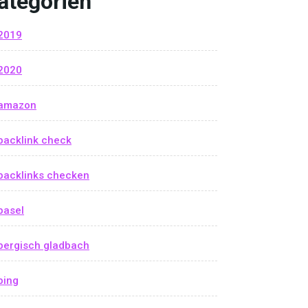
ategorien
2019
2020
amazon
backlink check
backlinks checken
basel
bergisch gladbach
bing