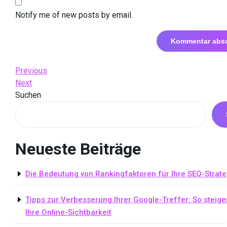
Notify me of new posts by email.
Beitrags-
Previous
Previous
Post
Next
Next
Navigation
Post
Suchen
Neueste Beiträge
Die Bedeutung von Rankingfaktoren für Ihre SEO-Strate
Tipps zur Verbesserung Ihrer Google-Treffer: So steige
Ihre Online-Sichtbarkeit