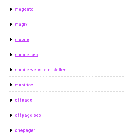
magento
magix
mobile
mobile seo
mobile website erstellen
mobirise
offpage
offpage seo
onepager