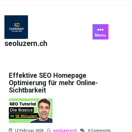
Skip
to
content
Menu
seoluzern.ch
Effektive SEO Homepage
Optimierung für mehr Online-
Sichtbarkeit
12 Februar 2025
seoluzernch
0 Comments