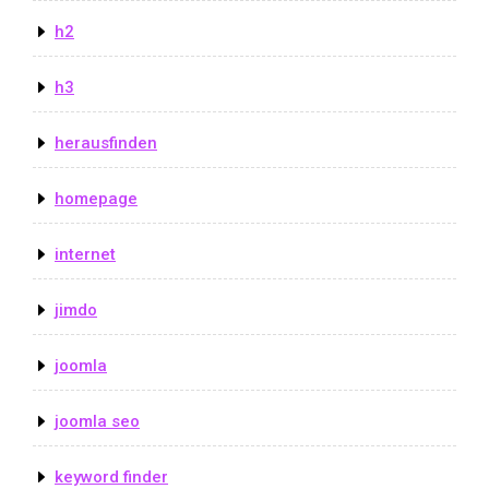
h2
h3
herausfinden
homepage
internet
jimdo
joomla
joomla seo
keyword finder