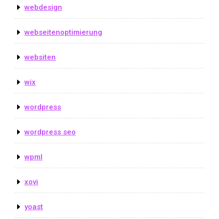
webdesign
webseitenoptimierung
websiten
wix
wordpress
wordpress seo
wpml
xovi
yoast