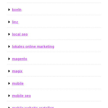
koeln
linz
local seo
lokales online marketing
magento
magix
mobile
mobile seo
mobile website erstellen