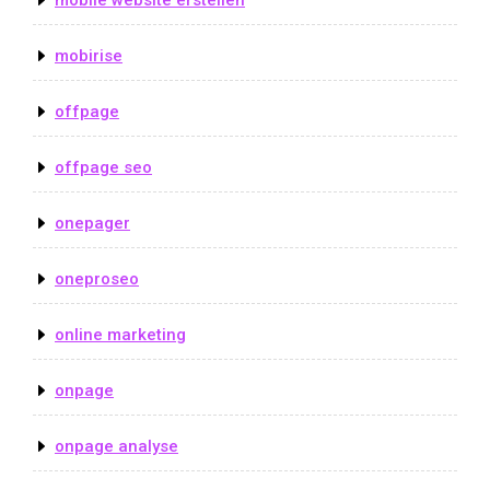
mobirise
offpage
offpage seo
onepager
oneproseo
online marketing
onpage
onpage analyse