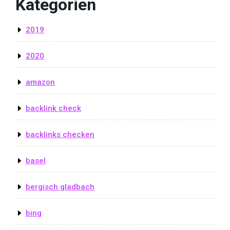
Kategorien
2019
2020
amazon
backlink check
backlinks checken
basel
bergisch gladbach
bing