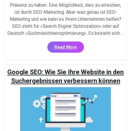
Präsenz zu haben. Eine Möglichkeit, dies zu erreichen,
ist durch SEO-Marketing. Aber was genau ist SEO-
Marketing und wie kann es Ihrem Unternehmen helfen?
SEO steht für «Search Engine Optimization» oder auf
Deutsch «Suchmaschinenoptimierung». Es bezieht sich …
«SEO
Read More
Marketing:
Wie
Sie
Google SEO: Wie Sie Ihre Website in den
Ihre
Online-
Suchergebnissen verbessern können
Präsenz
mit
Suchmaschinenoptimieru
verbessern
können»