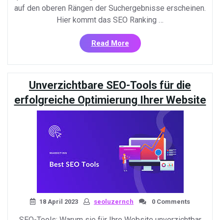
auf den oberen Rängen der Suchergebnisse erscheinen.
Hier kommt das SEO Ranking …
«Die
Read More
Bedeutung
des
SEO
Unverzichtbare SEO-Tools für die
Rankings
für
erfolgreiche Optimierung Ihrer Website
den
Erfolg
Ihres
Online-
Geschäfts»
18 April 2023
seoluzernch
0 Comments
SEO-Tools: Warum sie für Ihre Website unverzichtbar