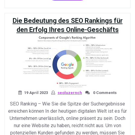
und
Tricks,
um
Die Bedeutung des SEO Rankings für
Ihr
SEO-
den Erfolg Ihres Online-Geschäfts
Ranking
zu
verbessern»
19 April 2023
seoluzernch
0 Comments
SEO Ranking – Wie Sie die Spitze der Suchergebnisse
erreichen können In der heutigen digitalen Welt ist es für
Unternehmen unerlässlich, online präsent zu sein. Doch
nur eine Website zu haben, reicht nicht aus. Um von
potenziellen Kunden gefunden zu werden, müssen Sie