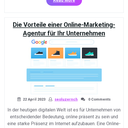
«Der
Read More
ultimative
SEO-
Check:
Die Vorteile einer Online-Marketing-
So
optimieren
Agentur für Ihr Unternehmen
Sie
Ihre
Website
für
Suchmaschinen»
22 April 2023
seoluzernch
0 Comments
In der heutigen digitalen Welt ist es für Unternehmen von
entscheidender Bedeutung, online präsent zu sein und
eine starke Präsenz im Internet aufzubauen. Eine Online-