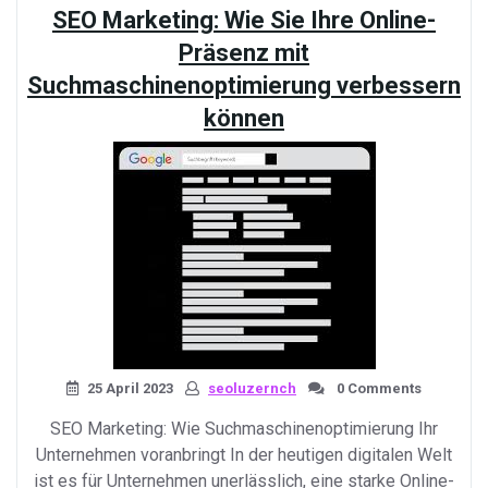
SEO Marketing: Wie Sie Ihre Online-
perfekte
Kombination
Präsenz mit
für
Suchmaschinenoptimierung verbessern
eine
können
erfolgreiche
digitale
Marketingstrategie»
25 April 2023
seoluzernch
0 Comments
SEO Marketing: Wie Suchmaschinenoptimierung Ihr
Unternehmen voranbringt In der heutigen digitalen Welt
ist es für Unternehmen unerlässlich, eine starke Online-