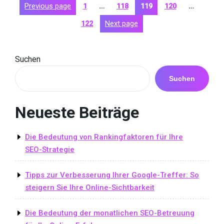
Posts
Page
Page
Page
Page
Previous page
Page
1
…
118
119
120
…
eine
pagination
erfolgreiche
Next page
122
SEO-
Strategie»
Suchen
Suchen
Neueste Beiträge
Die Bedeutung von Rankingfaktoren für Ihre
SEO-Strategie
Tipps zur Verbesserung Ihrer Google-Treffer: So
steigern Sie Ihre Online-Sichtbarkeit
Die Bedeutung der monatlichen SEO-Betreuung