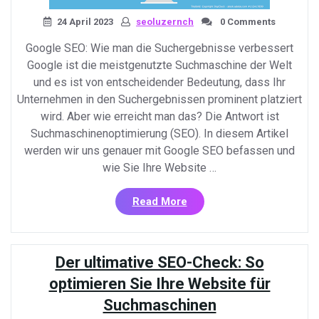
24 April 2023
seoluzernch
0 Comments
Google SEO: Wie man die Suchergebnisse verbessert
Google ist die meistgenutzte Suchmaschine der Welt
und es ist von entscheidender Bedeutung, dass Ihr
Unternehmen in den Suchergebnissen prominent platziert
wird. Aber wie erreicht man das? Die Antwort ist
Suchmaschinenoptimierung (SEO). In diesem Artikel
werden wir uns genauer mit Google SEO befassen und
wie Sie Ihre Website …
«Google
Read More
SEO:
Wie
Sie
Der ultimative SEO-Check: So
Ihre
Website
optimieren Sie Ihre Website für
in
Suchmaschinen
den