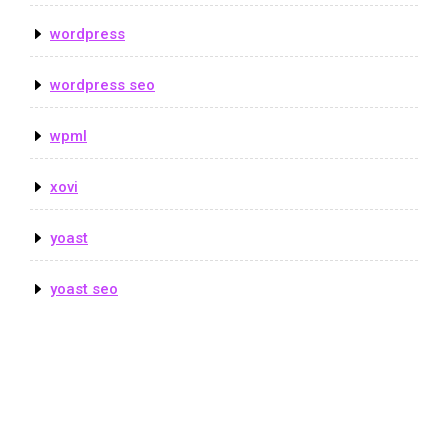
wordpress
wordpress seo
wpml
xovi
yoast
yoast seo