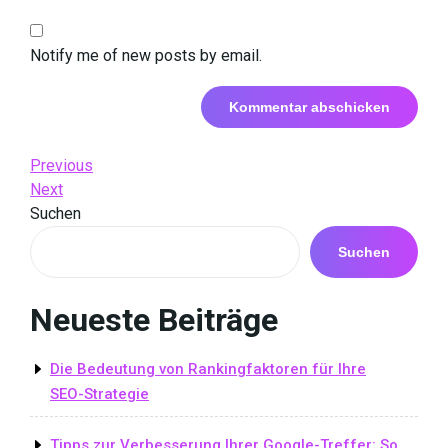
Notify me of new posts by email.
Beitrags-
Previous
Previous
Post
Next
Next
Navigation
Post
Suchen
Suchen
Neueste Beiträge
Die Bedeutung von Rankingfaktoren für Ihre
SEO-Strategie
Tipps zur Verbesserung Ihrer Google-Treffer: So