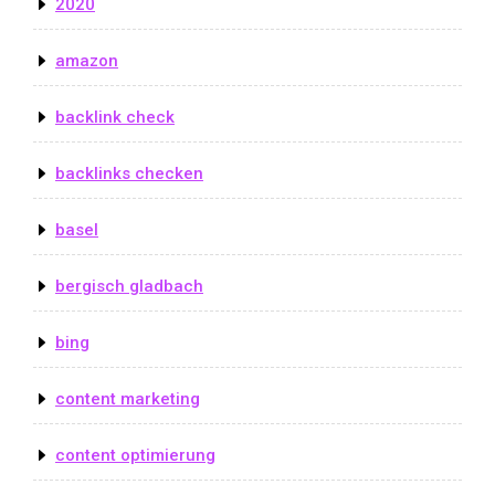
2020
amazon
backlink check
backlinks checken
basel
bergisch gladbach
bing
content marketing
content optimierung