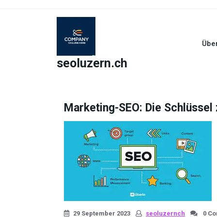
Skip
to
content
Übe
seoluzern.ch
Marketing-SEO: Die Schlüssel 
29 September 2023
seoluzernch
0 C