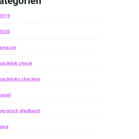
ategorien
2019
2020
amazon
backlink check
backlinks checken
basel
bergisch gladbach
bing