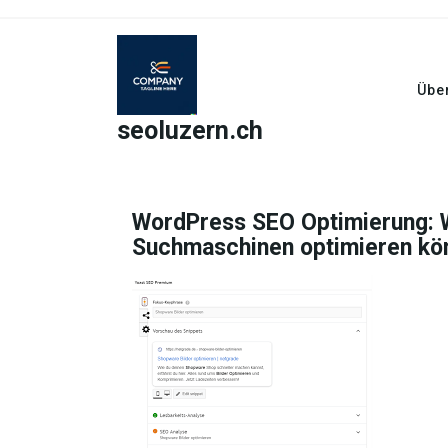
Skip
to
content
Übe
seoluzern.ch
WordPress SEO Optimierung: W
Suchmaschinen optimieren kö