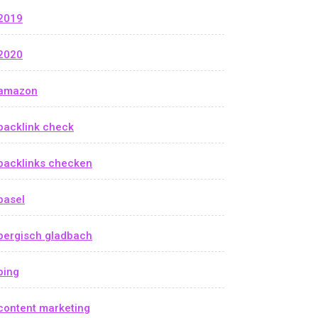
2019
2020
amazon
backlink check
backlinks checken
basel
bergisch gladbach
bing
content marketing