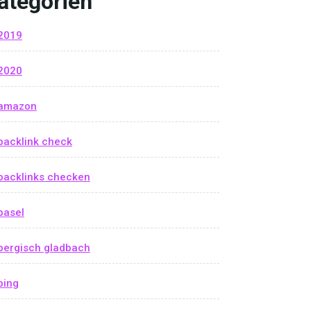
ategorien
2019
2020
amazon
backlink check
backlinks checken
basel
bergisch gladbach
bing