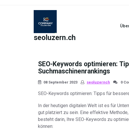
Skip
to
content
Übe
seoluzern.ch
SEO-Keywords optimieren: Tip
Suchmaschinenrankings
08 September 2023
seoluzernch
0 C
SEO-Keywords optimieren: Tipps für besser
In der heutigen digitalen Welt ist es für Un
gut platziert zu sein. Eine effektive Methode
besteht darin, Ihre SEO-Keywords zu optimier
können: