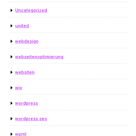
Uncategorized
united
webdesign
webseitenoptimierung
websiten
wix
wordpress
wordpress seo
wpml