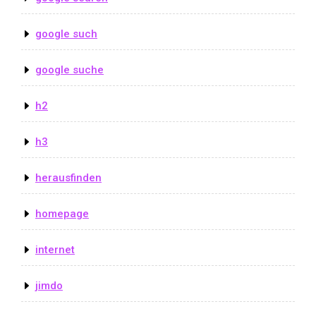
google such
google suche
h2
h3
herausfinden
homepage
internet
jimdo